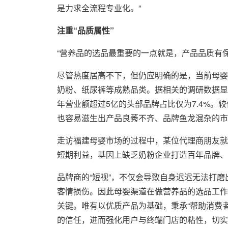
是力求全流程专业化。”
注重“品质属性”
“营养品的选品最重要的一点就是，产品品质有保
尽管热度居高不下，但仍应明确的是，当前母婴
奶粉、纸尿裤等成熟品类。据相关的调研数据显示
年营业额超过5亿的头部品牌占比仅为7.4%。
也容易滋生出产品良莠不齐、品牌鱼龙混杂的市
走访福建母婴市场的过程中，某位代理商朋友就
短期利益，基因上缺乏奶粉企业打造百年品牌、
品牌商的“短视”，不仅会导致自身迟迟无法打磨
客情损伤。因此母婴渠道在做营养品的选品工作
关键。唯有以优质产品为基础，秉承“帮助消费
的信任，进而强化用户与终端门店的粘性，切实