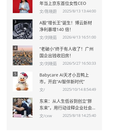
年当上京东首位女性CEO
2025/8/13 13:44:00
文/陈晓蔚
3
A股“增长王”诞生！博云新材
净利暴增140 倍！
2026/4/13 16:51:00
文/刘晓茹
4
“老破小”终于有人收了！广州
国企出钱收旧房！
2026/5/27 16:50:33
文/刘晓茹
5
Babycare AI天才小丑鸭上
市，开启“AI智伴新时代”
2025/10/14 8:54:49
文/
6
东来：从人生低谷到创立“胖
东来”，用行动诠释企业社会
责任
2025/8/18 14:25:40
文/cxw