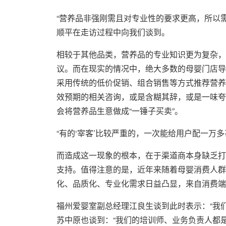
“营养品非强刚需且对专业性的要求更高，所以
顺平在走访过程中向我们谈到。
相较于其他品类，营养品的专业知识更为复杂，
议。而在现实的情况中，绝大多数的母婴门店导
采用传统的低价促销、组合销售等方式推荐营养
效预期的相关咨询，或是含糊其辞，或是一味夸
会将营养品生意做成“一锤子买卖”。
“有的‘宰客’比较严重的，一次能给用户配一万
而造成这一现象的根本，在于渠道商本身缺乏打
支持。值得注意的是，近年来随着母婴消费人群
化、品质化、专业化需求日益凸显，来自消费端
福州爱婴室副总经理江良生谈到此时表示：“我们
苏中原也谈到：“我们的培训师、业务负责人都