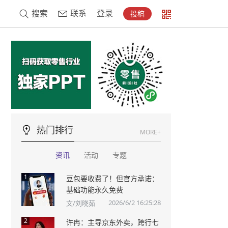
搜索
联系
登录
投稿
热门排行
MORE+
资讯
活动
专题
1
豆包要收费了！但官方承诺：
基础功能永久免费
2026/6/2 16:25:28
文/刘晓茹
2
许冉：主导京东外卖，跨行七