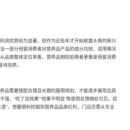
。
利润优势较为显著，但作为近些年才开始崭露头角的新兴
当一部分母婴消费者对营养品产品的成分功效、适用情况
从品类整体定位来看，营养品相较前两者更像是母婴消费
亟待培养。
。
养品需要搭配合理且长期的服用规划，才能逐步展现出其
强，“吃了没效果”“效果不明显”等使用反馈随处可见。综
生意”，想要顺利挖掘到营养品品类红利，门店还需从专业