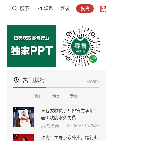
搜索
联系
登录
投稿
热门排行
MORE+
资讯
活动
专题
1
豆包要收费了！但官方承诺：
基础功能永久免费
2026/6/2 16:25:28
文/刘晓茹
2
许冉：主导京东外卖，跨行七