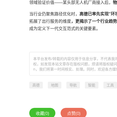
领域验证价值——某头部无人机厂商接入后，
物
当行业仍聚焦路径优化时，
高德已率先实现"环
拓展了出行服务的维度
，更揭示了一个行业趋势
成为定义下一代交互范式的关键要素。
本平台发布/转载的内容仅用于信息分享，不代表我
权，如发现本站文章存在版权问题，烦请将版权疑问、授
n，我们将第一时间核实、处理。同时，欢迎各方媒
高德
地图
导航
智能
工具
收藏
(0)
点赞
(0)