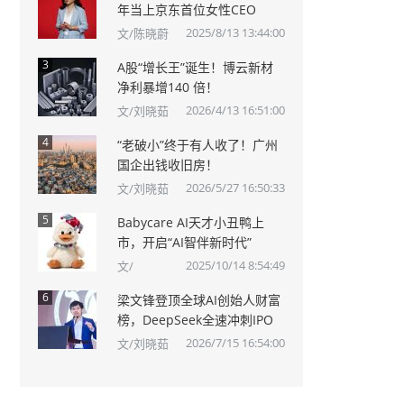
年当上京东首位女性CEO
2025/8/13 13:44:00
文/陈晓蔚
3
A股“增长王”诞生！博云新材
净利暴增140 倍！
2026/4/13 16:51:00
文/刘晓茹
4
“老破小”终于有人收了！广州
国企出钱收旧房！
2026/5/27 16:50:33
文/刘晓茹
5
Babycare AI天才小丑鸭上
市，开启“AI智伴新时代”
2025/10/14 8:54:49
文/
6
梁文锋登顶全球AI创始人财富
榜，DeepSeek全速冲刺IPO
2026/7/15 16:54:00
文/刘晓茹