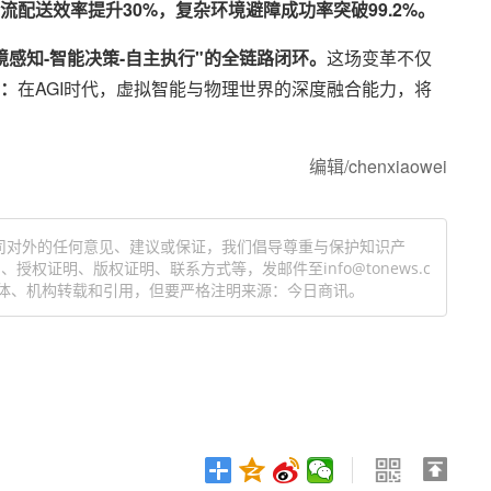
流配送效率提升3
0
%，复杂环境避障成功率突破99
.2
%。
境感知-智能决策-自主执行"的全链路闭环。
这场变革不仅
：
在AGI时代，虚拟智能与物理世界的深度融合能力，将
编辑/chenxiaowei
司对外的任何意见、建议或保证，我们倡导尊重与保护知识产
权证明、版权证明、联系方式等，发邮件至info@tonews.c
体、机构转载和引用，但要严格注明来源：今日商讯。