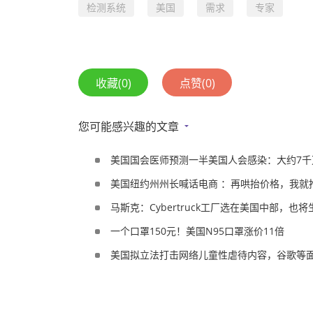
检测系统
美国
需求
专家
收藏
(0)
点赞
(0)
您可能感兴趣的文章
美国国会医师预测一半美国人会感染：大约7千万
美国纽约州州长喊话电商 ：再哄抬价格，我就
马斯克：Cybertruck工厂选在美国中部，也将生产
一个口罩150元！美国N95口罩涨价11倍
美国拟立法打击网络儿童性虐待内容，谷歌等