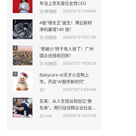
年当上京东首位女性CEO
2025/8/13 13:44:00
文/陈晓蔚
3
A股“增长王”诞生！博云新材
净利暴增140 倍！
2026/4/13 16:51:00
文/刘晓茹
4
“老破小”终于有人收了！广州
国企出钱收旧房！
2026/5/27 16:50:33
文/刘晓茹
5
Babycare AI天才小丑鸭上
市，开启“AI智伴新时代”
2025/10/14 8:54:49
文/
6
东来：从人生低谷到创立“胖
东来”，用行动诠释企业社会
责任
2025/8/18 14:25:40
文/cxw