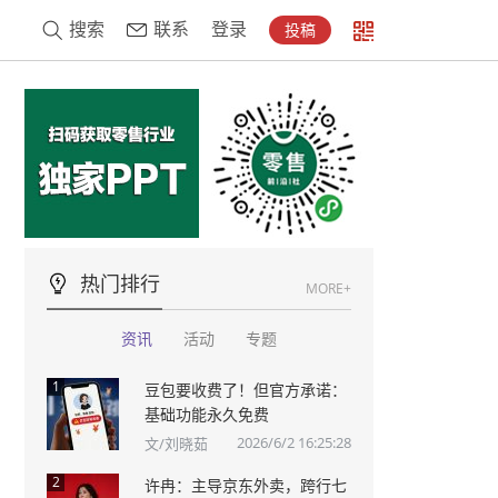
搜索
联系
登录
投稿
热门排行
MORE+
资讯
活动
专题
1
豆包要收费了！但官方承诺：
基础功能永久免费
2026/6/2 16:25:28
文/刘晓茹
2
许冉：主导京东外卖，跨行七