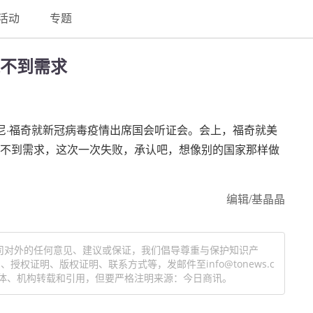
活动
专题
不到需求
尼·福奇就新冠病毒疫情出席国会听证会。会上，福奇就美
不到需求，这次一次失败，承认吧，想像别的国家那样做
编辑/基晶晶
司对外的任何意见、建议或保证，我们倡导尊重与保护知识产
权证明、版权证明、联系方式等，发邮件至info@tonews.c
体、机构转载和引用，但要严格注明来源：今日商讯。