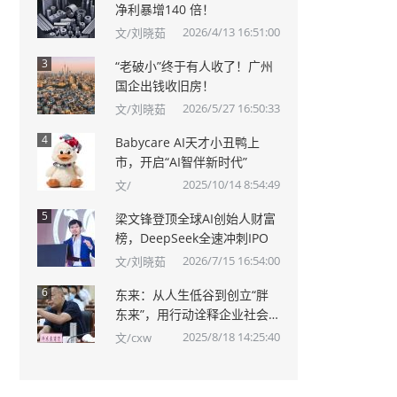
净利暴增140 倍！
2026/4/13 16:51:00
文/刘晓茹
3
“老破小”终于有人收了！广州
国企出钱收旧房！
2026/5/27 16:50:33
文/刘晓茹
4
Babycare AI天才小丑鸭上
市，开启“AI智伴新时代”
2025/10/14 8:54:49
文/
5
梁文锋登顶全球AI创始人财富
榜，DeepSeek全速冲刺IPO
2026/7/15 16:54:00
文/刘晓茹
6
东来：从人生低谷到创立“胖
东来”，用行动诠释企业社会
责任
2025/8/18 14:25:40
文/cxw