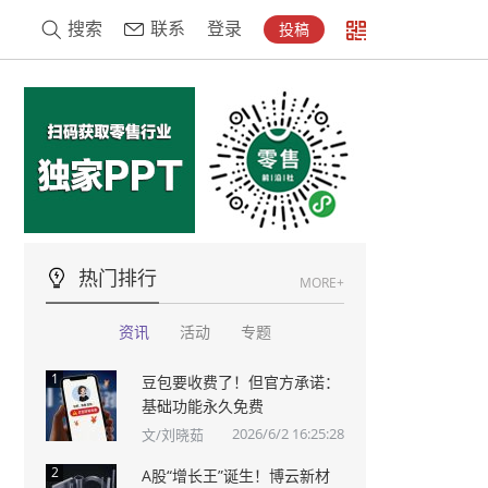
搜索
联系
登录
投稿
热门排行
MORE+
资讯
活动
专题
1
豆包要收费了！但官方承诺：
基础功能永久免费
2026/6/2 16:25:28
文/刘晓茹
2
A股“增长王”诞生！博云新材