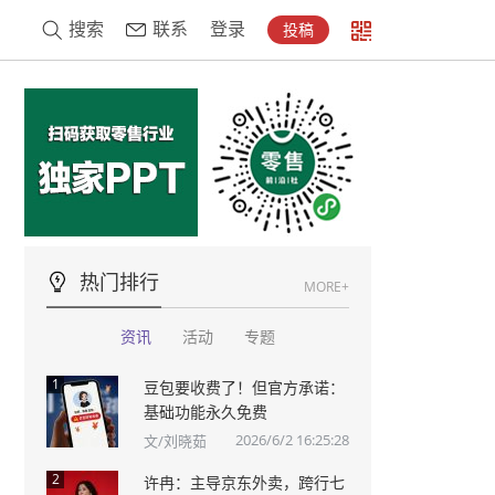
搜索
联系
登录
投稿
热门排行
MORE+
资讯
活动
专题
1
豆包要收费了！但官方承诺：
基础功能永久免费
2026/6/2 16:25:28
文/刘晓茹
2
许冉：主导京东外卖，跨行七