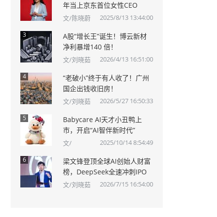
年当上京东首位女性CEO
2025/8/13 13:44:00
文/陈晓蔚
3
A股“增长王”诞生！博云新材
净利暴增140 倍！
2026/4/13 16:51:00
文/刘晓茹
4
“老破小”终于有人收了！广州
国企出钱收旧房！
2026/5/27 16:50:33
文/刘晓茹
5
Babycare AI天才小丑鸭上
市，开启“AI智伴新时代”
2025/10/14 8:54:49
文/
6
梁文锋登顶全球AI创始人财富
榜，DeepSeek全速冲刺IPO
2026/7/15 16:54:00
文/刘晓茹