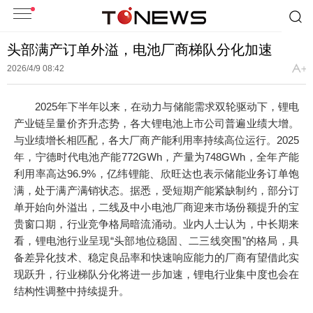
头部满产订单外溢，电池厂商梯队分化加速
2026/4/9 08:42
2025年下半年以来，在动力与储能需求双轮驱动下，锂电
产业链呈量价齐升态势，各大锂电池上市公司普遍业绩大增。
与业绩增长相匹配，各大厂商产能利用率持续高位运行。2025
年，宁德时代电池产能772GWh，产量为748GWh，全年产能
利用率高达96.9%，亿纬锂能、欣旺达也表示储能业务订单饱
满，处于满产满销状态。据悉，受短期产能紧缺制约，部分订
单开始向外溢出，二线及中小电池厂商迎来市场份额提升的宝
贵窗口期，行业竞争格局暗流涌动。业内人士认为，中长期来
看，锂电池行业呈现“头部地位稳固、二三线突围”的格局，具
备差异化技术、稳定良品率和快速响应能力的厂商有望借此实
现跃升，行业梯队分化将进一步加速，锂电行业集中度也会在
结构性调整中持续提升。