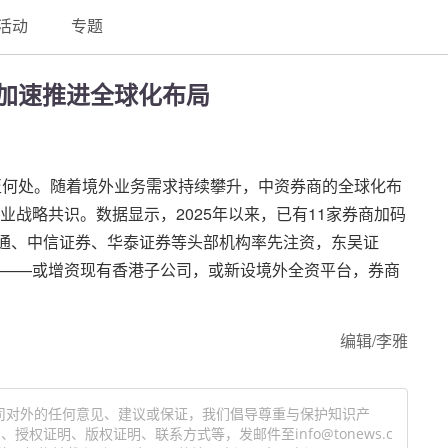
活动
专题
商加速推进全球化布局
至何处。随着境外业务需求持续攀升，中资券商的全球化布
战略共识。数据显示，2025年以来，已有11家券商加码
海通、中信证券、华泰证券等头部机构率先注资，东吴证
——或增资现有香港子公司，或新设境外全资平台，券商
编辑/李雅
司对外的任何意见、建议或保证，我们倡导尊重与保护知识产
权证明、版权证明、联系方式等，发邮件至info@tonews.c