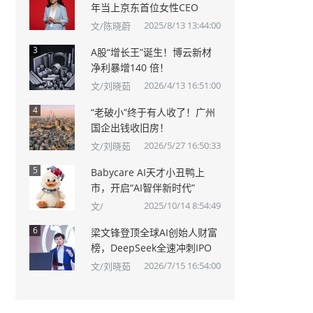
年当上京东首位女性CEO
2025/8/13 13:44:00
文/陈晓蔚
3
A股“增长王”诞生！博云新材
净利暴增140 倍！
2026/4/13 16:51:00
文/刘晓茹
4
“老破小”终于有人收了！广州
国企出钱收旧房！
2026/5/27 16:50:33
文/刘晓茹
5
Babycare AI天才小丑鸭上
市，开启“AI智伴新时代”
2025/10/14 8:54:49
文/
6
梁文锋登顶全球AI创始人财富
榜，DeepSeek全速冲刺IPO
2026/7/15 16:54:00
文/刘晓茹