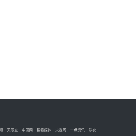
顺
天眼查
中国网
搜狐媒体
央视网
一点资讯
泳衣