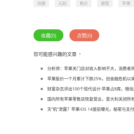
浴霸
元起
售价
键盘
苹果
收藏
(0)
点赞
(0)
您可能感兴趣的文章
分析师：苹果关门店对收入影响不大，消费者
苹果股价一个月累计下跌25%，创金融危机以
财富杂志评出100个现代设计:苹果占8席，微
国内所有苹果零售店恢复营业，意大利关闭所有
天“机”泄露？苹果iOS 14提前曝光，秘密与