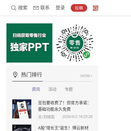
搜索
联系
登录
投稿
热门排行
MORE+
资讯
活动
专题
1
豆包要收费了！但官方承诺：
基础功能永久免费
2026/6/2 16:25:28
文/刘晓茹
2
A股“增长王”诞生！博云新材