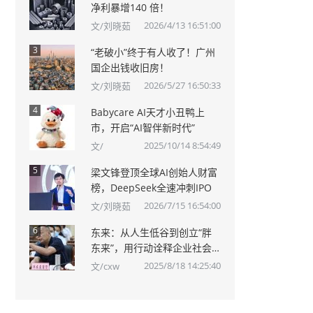
净利暴增140 倍！
2026/4/13 16:51:00
文/刘晓茹
3
“老破小”终于有人收了！广州
国企出钱收旧房！
2026/5/27 16:50:33
文/刘晓茹
4
Babycare AI天才小丑鸭上
市，开启“AI智伴新时代”
2025/10/14 8:54:49
文/
5
梁文锋登顶全球AI创始人财富
榜，DeepSeek全速冲刺IPO
2026/7/15 16:54:00
文/刘晓茹
6
东来：从人生低谷到创立“胖
东来”，用行动诠释企业社会
责任
2025/8/18 14:25:40
文/cxw