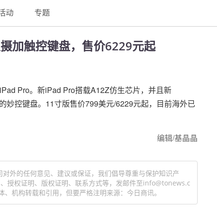
活动
专题
霸双摄加触控键盘，售价6229元起
d Pro。新iPad Pro搭载A12Z仿生芯片，并且新
的妙控键盘。11寸版售价799美元/6229元起，目前海外已
编辑/基晶晶
司对外的任何意见、建议或保证，我们倡导尊重与保护知识产
权证明、版权证明、联系方式等，发邮件至info@tonews.c
体、机构转载和引用，但要严格注明来源：今日商讯。