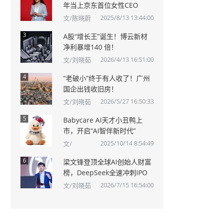
年当上京东首位女性CEO
2025/8/13 13:44:00
文/陈晓蔚
3
A股“增长王”诞生！博云新材
净利暴增140 倍！
2026/4/13 16:51:00
文/刘晓茹
4
“老破小”终于有人收了！广州
国企出钱收旧房！
2026/5/27 16:50:33
文/刘晓茹
5
Babycare AI天才小丑鸭上
市，开启“AI智伴新时代”
2025/10/14 8:54:49
文/
6
梁文锋登顶全球AI创始人财富
榜，DeepSeek全速冲刺IPO
2026/7/15 16:54:00
文/刘晓茹