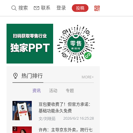
搜索
联系
登录
投稿
热门排行
MORE+
资讯
活动
专题
1
豆包要收费了！但官方承诺：
基础功能永久免费
2026/6/2 16:25:28
文/刘晓茹
2
许冉：主导京东外卖，跨行七