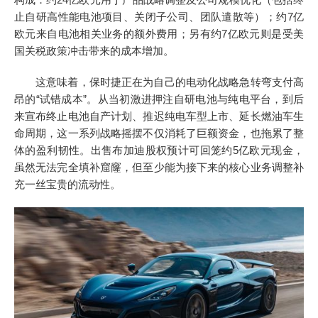
止自研高性能电池项目、关闭子公司、团队遣散等）；约7亿
欧元来自电池相关业务的额外费用；另有约7亿欧元则是受美
国关税政策冲击带来的成本增加。
这意味着，保时捷正在为自己的电动化战略急转弯支付高
昂的“试错成本”。从当初激进押注自研电池与纯电平台，到后
来宣布终止电池自产计划、推迟纯电车型上市、延长燃油车生
命周期，这一系列战略摇摆不仅消耗了巨额资金，也拖累了整
体的盈利韧性。出售布加迪股权预计可回笼约5亿欧元现金，
虽然无法完全填补窟窿，但至少能为接下来的核心业务调整补
充一丝宝贵的流动性。