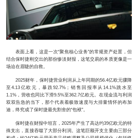
表面上看，这是一次“聚焦核心业务”的常规资产处置，但
结合保时捷刚交出的那份惨淡财报，这笔交易的本质更像是一
场迫在眉睫的自救。
2025财年，保时捷营业利润从上年同期的56.4亿欧元骤降
至4.13亿欧元，暴跌92.7%；销售回报率从14.1%跳水至
1.1%，营收也同比下滑9.5%至362.7亿欧元。在现金流与利润
双双告急的当下，那个代表着极致速度与大排量情怀的布加
迪，终究成了保时捷最先割舍的“包袱”。
保时捷在财报中坦言，2025年产生了高达约39亿欧元的特
殊支出，直接吞噬了大部分利润。这笔巨额开支主要由三部分
构成：约24亿欧元用于产品战略调整及公司规模优化（包括终