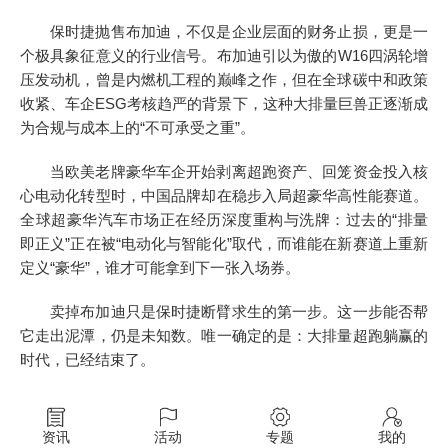
保时捷抛售布加迪，不仅是企业层面的财务止损，更是一
个极具象征意义的行业信号。布加迪引以为傲的W16四涡轮增
压发动机，曾是内燃机工程的巅峰之作，但在全球碳中和政策
收紧、车企ESG考核趋严的背景下，这种大排量巨兽正逐渐成
为合规与成本上的“不可承受之重”。
当欧美老牌豪华车企开始剥离超跑资产、回笼资金投入核
心电动化转型时，中国品牌却在稳步入局超豪华高性能赛道。
全球超豪华汽车市场正在经历深度重构与洗牌：过去的“排量
即正义”正在被“电动化与智能化”取代，而谁能在新赛道上重新
定义“豪华”，谁才可能拿到下一张入场券。
卖掉布加迪只是保时捷断臂求生的第一步。这一步能否帮
它走出泥潭，仍是未知数。唯一确定的是：大排量超跑躺赢的
时代，已经结束了。
资讯
活动
专题
我的